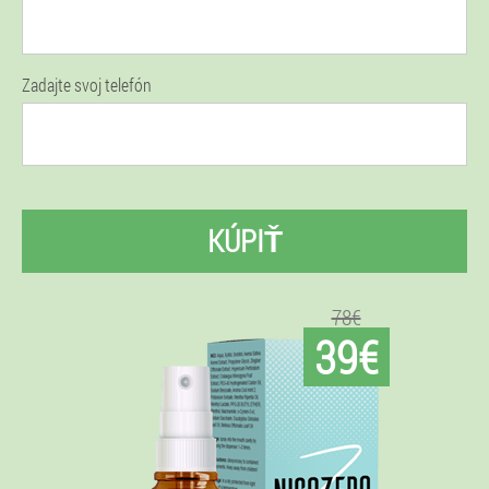
Zadajte svoj telefón
KÚPIŤ
78€
39€